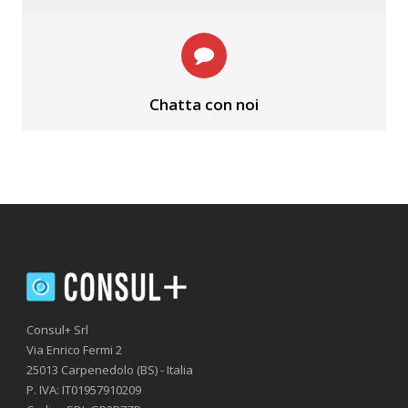
Chatta con noi
Consul+ Srl
Via Enrico Fermi 2
25013 Carpenedolo (BS) - Italia
P. IVA: IT01957910209