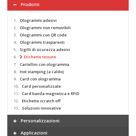
Prodotti
1.
Ologrammi adesivi
2.
Ologrammi non removibili
3.
Ologrammi con QR code
4.
Ologrammi trasparenti
5.
Sigilli di sicurezza adesivi
6.
Etichette tessute
7.
Cartellini con ologramma
8.
Hot stamping (a caldo)
9.
Card con ologramma
10.
Card personalizzate
11.
Card banda magnetica e RFID
12.
Etichette scratch off
13.
Soluzioni innovative
Personalizzazioni
Applicazioni