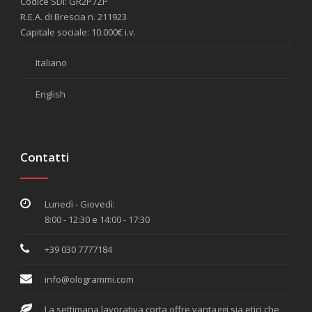
Codice SDI: GR2P7ZP
R.E.A. di Brescia n. 211923
Capitale sociale: 10.000€ i.v.
Italiano
English
Contatti
Lunedì - Giovedì:
8:00 - 12:30 e 14:00 - 17:30
+39 030 7777184
info@ologrammi.com
La settimana lavorativa corta offre vantaggi sia etici che