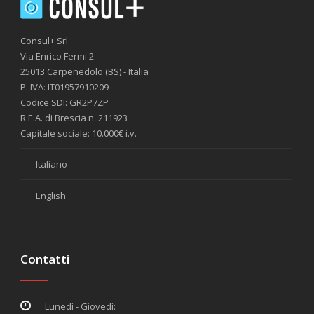
Consul+ Srl
Via Enrico Fermi 2
25013 Carpenedolo (BS) - Italia
P. IVA: IT01957910209
Codice SDI: GR2P7ZP
R.E.A. di Brescia n. 211923
Capitale sociale: 10.000€ i.v.
Italiano
English
Contatti
Lunedì - Giovedì: