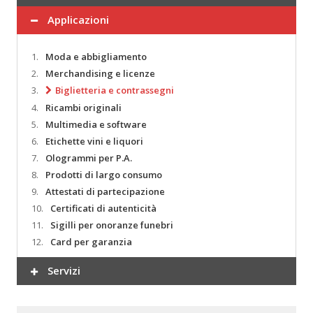
Applicazioni
1.
Moda e abbigliamento
2.
Merchandising e licenze
3.
Biglietteria e contrassegni
4.
Ricambi originali
5.
Multimedia e software
6.
Etichette vini e liquori
7.
Ologrammi per P.A.
8.
Prodotti di largo consumo
9.
Attestati di partecipazione
10.
Certificati di autenticità
11.
Sigilli per onoranze funebri
12.
Card per garanzia
Servizi