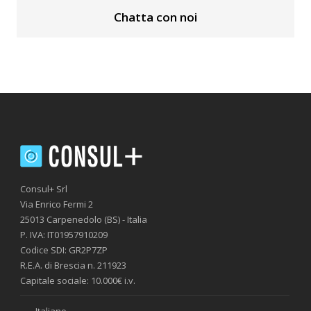
Chatta con noi
Consul+ Srl
Via Enrico Fermi 2
25013 Carpenedolo (BS) - Italia
P. IVA: IT01957910209
Codice SDI: GR2P7ZP
R.E.A. di Brescia n. 211923
Capitale sociale: 10.000€ i.v.
Italiano