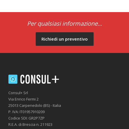
Per qualsiasi informazione...
Richiedi un preventivo
Consul+ Srl
Via Enrico Fermi 2
25013 Carpenedolo (BS) - Italia
P. IVA: IT01957910209
Codice SDI: GR2P7ZP
R.E.A. di Brescia n. 211923