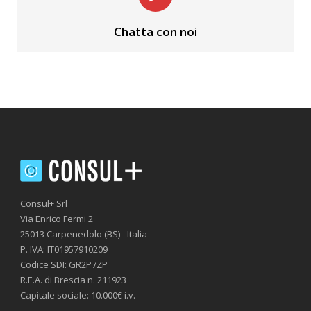
Chatta con noi
Consul+ Srl
Via Enrico Fermi 2
25013 Carpenedolo (BS) - Italia
P. IVA: IT01957910209
Codice SDI: GR2P7ZP
R.E.A. di Brescia n. 211923
Capitale sociale: 10.000€ i.v.