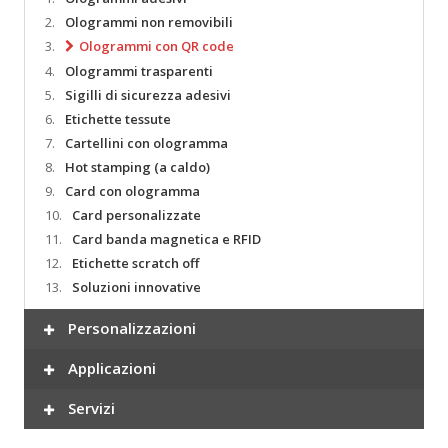
2.
Ologrammi non removibili
3.
Ologrammi con QR code
4.
Ologrammi trasparenti
5.
Sigilli di sicurezza adesivi
6.
Etichette tessute
7.
Cartellini con ologramma
8.
Hot stamping (a caldo)
9.
Card con ologramma
10.
Card personalizzate
11.
Card banda magnetica e RFID
12.
Etichette scratch off
13.
Soluzioni innovative
Personalizzazioni
Applicazioni
Servizi