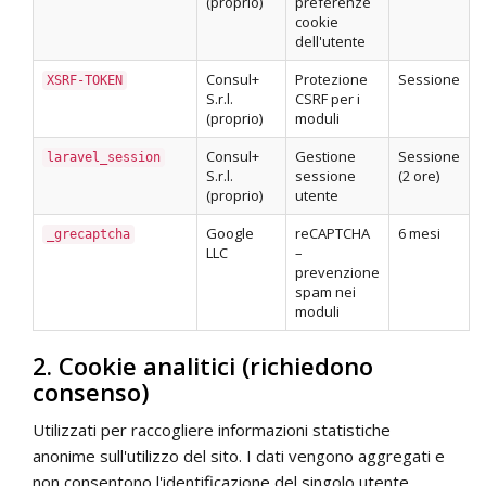
(proprio)
preferenze
cookie
dell'utente
Consul+
Protezione
Sessione
XSRF-TOKEN
S.r.l.
CSRF per i
(proprio)
moduli
Consul+
Gestione
Sessione
laravel_session
S.r.l.
sessione
(2 ore)
(proprio)
utente
Google
reCAPTCHA
6 mesi
_grecaptcha
LLC
–
prevenzione
spam nei
moduli
2. Cookie analitici (richiedono
consenso)
Utilizzati per raccogliere informazioni statistiche
anonime sull'utilizzo del sito. I dati vengono aggregati e
non consentono l'identificazione del singolo utente.