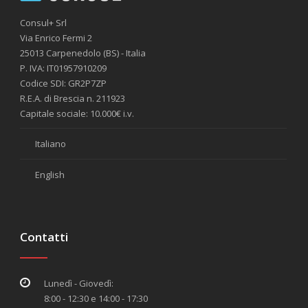
Consul+ Srl
Via Enrico Fermi 2
25013 Carpenedolo (BS) - Italia
P. IVA: IT01957910209
Codice SDI: GR2P7ZP
R.E.A. di Brescia n. 211923
Capitale sociale: 10.000€ i.v.
Italiano
English
Contatti
Lunedì - Giovedì:
8:00 - 12:30 e 14:00 - 17:30