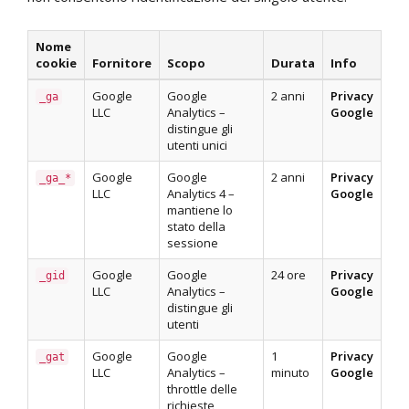
Nome
cookie
Fornitore
Scopo
Durata
Info
Google
Google
2 anni
Privacy
_ga
LLC
Analytics –
Google
distingue gli
utenti unici
Google
Google
2 anni
Privacy
_ga_*
LLC
Analytics 4 –
Google
mantiene lo
stato della
sessione
Google
Google
24 ore
Privacy
_gid
LLC
Analytics –
Google
distingue gli
utenti
Google
Google
1
Privacy
_gat
LLC
Analytics –
minuto
Google
throttle delle
richieste